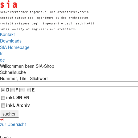
Kontakt
Downloads
SIA Homepage
fr
de
Willkommen beim SIA-Shop
Schnellsuche
Nummer, Titel, Stichwort
D
F
I
E
inkl. SN EN
inkl. Archiv
zur Übersicht
Login