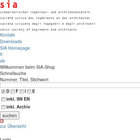
Kontakt
Downloads
SIA Homepage
fr
de
Willkommen beim SIA-Shop
Schnellsuche
Nummer, Titel, Stichwort
D
F
I
E
inkl. SN EN
inkl. Archiv
zur Übersicht
Login