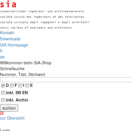
Kontakt
Downloads
SIA Homepage
fr
de
Willkommen beim SIA-Shop
Schnellsuche
Nummer, Titel, Stichwort
D
F
I
E
inkl. SN EN
inkl. Archiv
zur Übersicht
Login