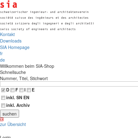
Kontakt
Downloads
SIA Homepage
fr
de
Willkommen beim SIA-Shop
Schnellsuche
Nummer, Titel, Stichwort
D
F
I
E
inkl. SN EN
inkl. Archiv
zur Übersicht
Login