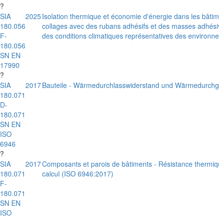
?
SIA
2025
Isolation thermique et économie d'énergie dans les bâtim
180.056
collages avec des rubans adhésifs et des masses adhésiv
F-
des conditions climatiques représentatives des environne
180.056
SN EN
17990
?
SIA
2017
Bauteile - Wärmedurchlasswiderstand und Wärmedurchga
180.071
D-
180.071
SN EN
ISO
6946
?
SIA
2017
Composants et parois de bâtiments - Résistance thermiqu
180.071
calcul (ISO 6946:2017)
F-
180.071
SN EN
ISO