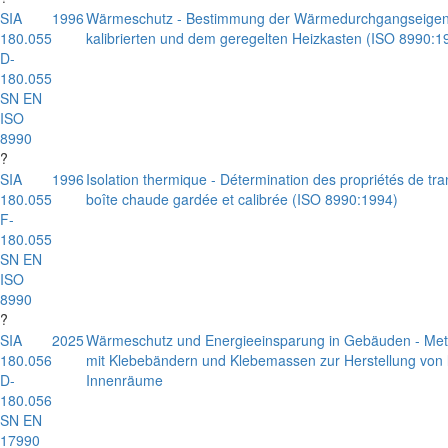
SIA
1996
Wärmeschutz - Bestimmung der Wärmedurchgangseigensc
180.055
kalibrierten und dem geregelten Heizkasten (ISO 8990:1
D-
180.055
SN EN
ISO
8990
?
SIA
1996
Isolation thermique - Détermination des propriétés de tr
180.055
boîte chaude gardée et calibrée (ISO 8990:1994)
F-
180.055
SN EN
ISO
8990
?
SIA
2025
Wärmeschutz und Energieeinsparung in Gebäuden - Met
180.056
mit Klebebändern und Klebemassen zur Herstellung von l
D-
Innenräume
180.056
SN EN
17990