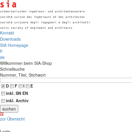
Kontakt
Downloads
SIA Homepage
fr
de
Willkommen beim SIA-Shop
Schnellsuche
Nummer, Titel, Stichwort
D
F
I
E
inkl. SN EN
inkl. Archiv
zur Übersicht
Login