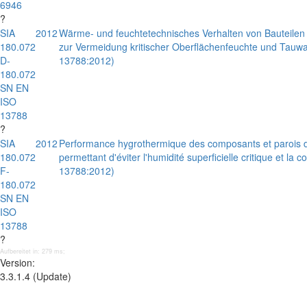
6946
?
SIA
2012
Wärme- und feuchtetechnisches Verhalten von Bauteile
180.072
zur Vermeidung kritischer Oberflächenfeuchte und Tauwa
D-
13788:2012)
180.072
SN EN
ISO
13788
?
SIA
2012
Performance hygrothermique des composants et parois de 
180.072
permettant d'éviter l'humidité superficielle critique et 
F-
13788:2012)
180.072
SN EN
ISO
13788
?
Aufbereitet in: 279 ms;
Version:
3.3.1.4 (Update)