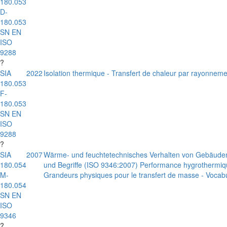
180.053
D-
180.053
SN EN
ISO
9288
?
SIA
2022
Isolation thermique - Transfert de chaleur par rayonnem
180.053
F-
180.053
SN EN
ISO
9288
?
SIA
2007
Wärme- und feuchtetechnisches Verhalten von Gebäuden u
180.054
und Begriffe (ISO 9346:2007) Performance hygrothermiqu
M-
Grandeurs physiques pour le transfert de masse - Vocab
180.054
SN EN
ISO
9346
?