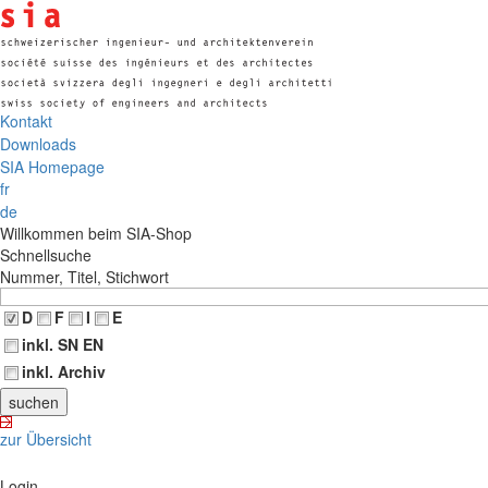
Kontakt
Downloads
SIA Homepage
fr
de
Willkommen beim SIA-Shop
Schnellsuche
Nummer, Titel, Stichwort
D
F
I
E
inkl. SN EN
inkl. Archiv
zur Übersicht
Login